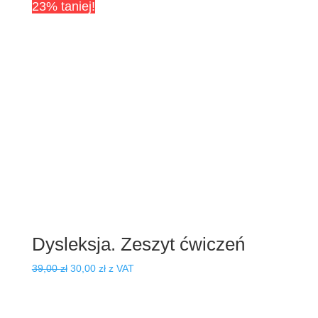
23% taniej!
Dysleksja. Zeszyt ćwiczeń
Pierwotna
Aktualna
39,00
zł
30,00
zł
z VAT
cena
cena
wynosiła:
wynosi:
39,00 zł.
30,00 zł.