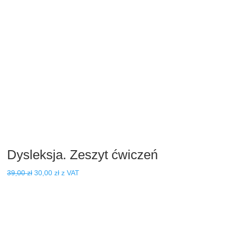
Dysleksja. Zeszyt ćwiczeń
Pierwotna
Aktualna
39,00
zł
30,00
zł
z VAT
cena
cena
wynosiła:
wynosi:
39,00 zł.
30,00 zł.