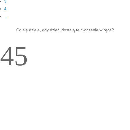
3
4
→
Co się dzieje, gdy dzieci dostają te ćwiczenia w ręce?
4
5