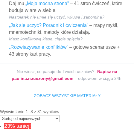
Daj mu
„Moja mocna strona”
– 41 stron ćwiczeń, które
budują wiarę w siebie.
Nastolatek nie umie się uczyć, wkuwa i zapomina?
„Jak się uczyć? Poradnik i ćwiczenia”
– mapy myśli,
mnemotechniki, metody które działają.
Masz konfliktową klasę, ciągłe spięcia?
„Rozwiązywanie konfliktów”
– gotowe scenariusze +
43 strony kart pracy.
Nie wiesz, co pasuje do Twoich uczniów?
Napisz na
paulina.nauczony@gmail.com
– odpowiem w ciągu 24h.
ZOBACZ WSZYSTKIE MATERIAŁY
Posortowane
Wyświetlanie 1–8 z 31 wyników
według
najnowszych
23% taniej!