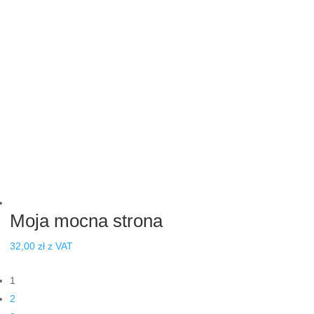
cena
cena
wynosiła:
wynosi:
76,00 zł.
62,00 zł.
Moja mocna strona
32,00
zł
z VAT
1
2