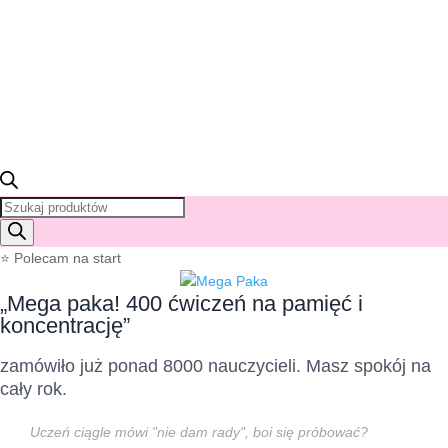
Wyszukiwarka
produktów
⭐ Polecam na start
„Mega paka! 400 ćwiczeń na pamięć i
koncentrację”
zamówiło już ponad 8000 nauczycieli. Masz spokój na
cały rok.
Uczeń ciągle mówi "nie dam rady", boi się próbować?