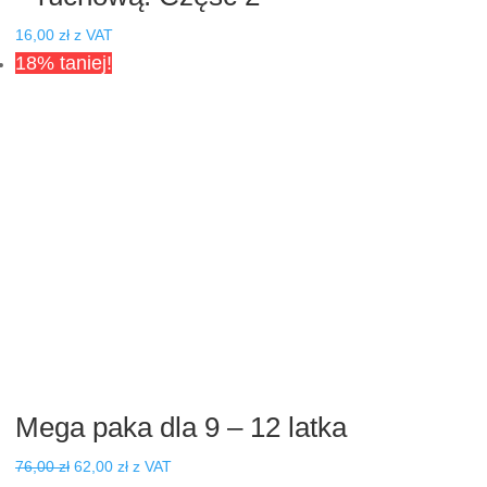
16,00
zł
z VAT
18% taniej!
Mega paka dla 9 – 12 latka
Pierwotna
Aktualna
76,00
zł
62,00
zł
z VAT