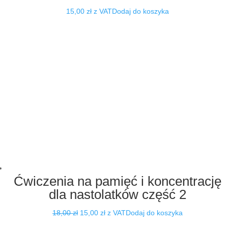
15,00
zł
z VAT
Dodaj do koszyka
Ćwiczenia na pamięć i koncentrację
dla nastolatków część 2
Pierwotna
Aktualna
18,00
zł
15,00
zł
z VAT
Dodaj do koszyka
cena
cena