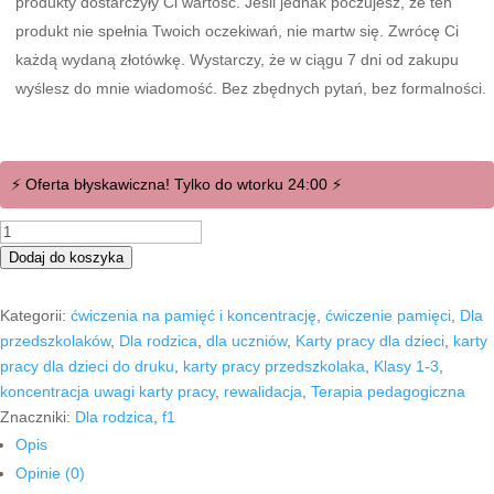
produkty dostarczyły Ci wartość. Jeśli jednak poczujesz, że ten
produkt nie spełnia Twoich oczekiwań, nie martw się. Zwrócę Ci
każdą wydaną złotówkę. Wystarczy, że w ciągu 7 dni od zakupu
wyślesz do mnie wiadomość. Bez zbędnych pytań, bez formalności.
⚡ Oferta błyskawiczna! Tylko do wtorku 24:00 ⚡
ilość
Znajdź
Dodaj do koszyka
ukryty
kształt.
Kategorii:
ćwiczenia na pamięć i koncentrację
,
ćwiczenie pamięci
,
Dla
50
przedszkolaków
,
Dla rodzica
,
dla uczniów
,
Karty pracy dla dzieci
,
karty
ćwiczeń.
pracy dla dzieci do druku
,
karty pracy przedszkolaka
,
Klasy 1-3
,
koncentracja uwagi karty pracy
,
rewalidacja
,
Terapia pedagogiczna
Znaczniki:
Dla rodzica
,
f1
Opis
Opinie (0)