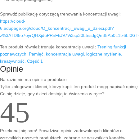
Sprawdź publikację dotyczącą trenowania koncentracji uwagi:
https://cloud-
6.edupage.org/cloud/O_koncentracji_uwagi_u_dzieci.pdf?
z%3ATDI5o7oyrQHXjduPRnFtiJ97Vi3sp30LtnsdgQnB5Ab0L1lz6Lf0G
Ten produkt również trenuje koncentrację uwagi :
Trening funkcji
poznawczych. Pamięć, koncentracja uwagi, logiczne myślenie,
kreatywność. Część 1
Opinie
Na razie nie ma opinii o produkcie.
Tylko zalogowani klienci, którzy kupili ten produkt mogą napisać opinię.
Co się dzieje, gdy dzieci dostają te ćwiczenia w ręce?
4
5
Przekonaj się sam! Prawdziwe opinie zadowolonych klientów o
wszystkich naszych produktach, zebrane ze wszystkich kanałów