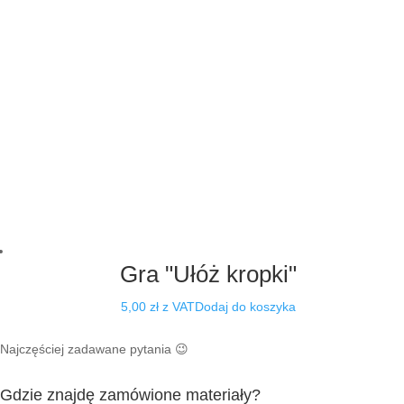
wynosiła:
wynosi:
18,00 zł.
15,00 zł.
Gra "Ułóż kropki"
5,00
zł
z VAT
Dodaj do koszyka
Najczęściej zadawane pytania 😉
Gdzie znajdę zamówione materiały?