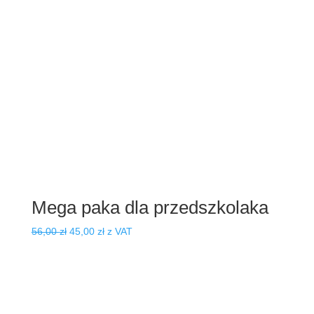
20,00 zł.
20,00 zł.
Mega paka dla przedszkolaka
Pierwotna
Aktualna
56,00
zł
45,00
zł
z VAT
cena
cena
wynosiła:
wynosi:
56,00 zł.
45,00 zł.