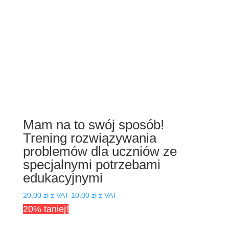
Mam na to swój sposób!
Trening rozwiązywania
problemów dla uczniów ze
specjalnymi potrzebami
edukacyjnymi
Pierwotna
Aktualna
20,00
zł
z VAT
10,00
zł
z VAT
cena
cena
20% taniej!
wynosiła:
wynosi: