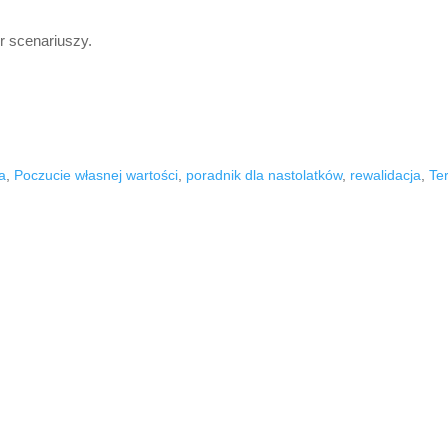
r scenariuszy.
a
,
Poczucie własnej wartości
,
poradnik dla nastolatków
,
rewalidacja
,
Te
 w "wszystko jest możliwe" dzięki
narzędzie do walki z niską samooceną u dzieci - kompletny program za