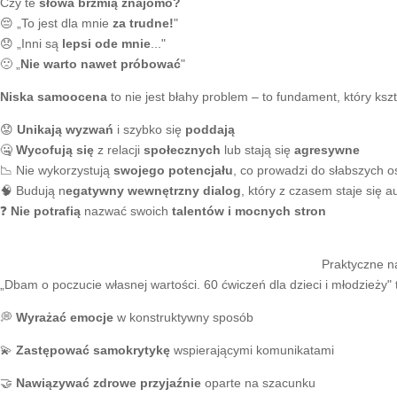
Czy te
słowa brzmią znajomo?
😔 „To jest dla mnie
za trudne!
"
😞 „Inni są
lepsi ode mnie
..."
🙁 „
Nie warto nawet próbować
"
Niska samoocena
to nie jest błahy problem – to fundament, który ksz
😟
Unikają wyzwań
i szybko się
poddają
🤐
Wycofują się
z relacji
społecznych
lub stają się
agresywne
📉 Nie wykorzystują
swojego potencjału
, co prowadzi do słabszych o
🧠 Budują n
egatywny wewnętrzny dialog
, który z czasem staje się 
❓
Nie potrafią
nazwać swoich
talentów i mocnych stron
Praktyczne n
„Dbam o poczucie własnej wartości. 60 ćwiczeń dla dzieci i młodzieży
💭
Wyrażać emocje
w konstruktywny sposób
💫
Zastępować samokrytykę
wspierającymi komunikatami
🤝
Nawiązywać zdrowe przyjaźnie
oparte na szacunku