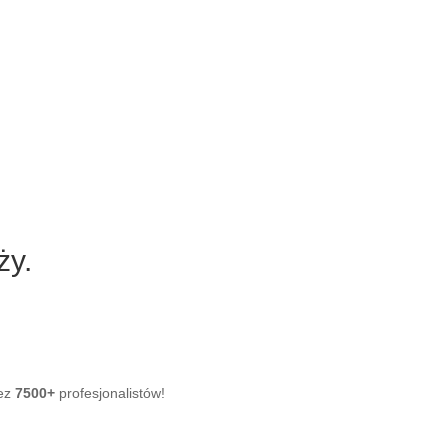
ży.
zez
7500+
profesjonalistów!