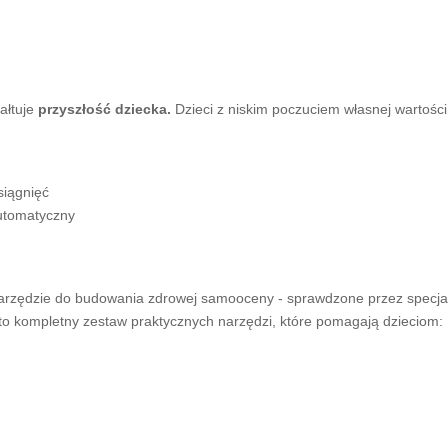
tałtuje
przyszłość dziecka.
Dzieci z niskim poczuciem własnej wartości
siągnięć
automatyczny
arzędzie do budowania zdrowej samooceny - sprawdzone przez specjalis
" to kompletny zestaw praktycznych narzędzi, które pomagają dzieciom: