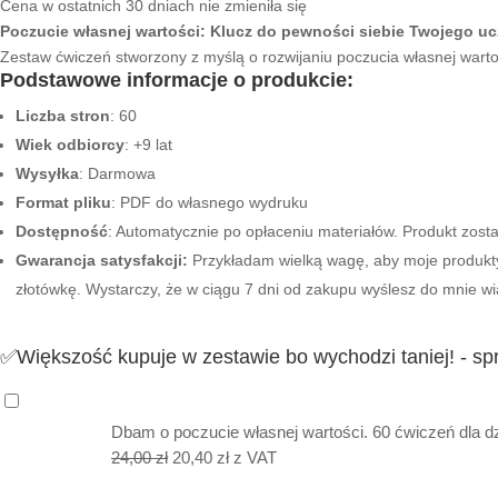
Cena w ostatnich 30 dniach nie zmieniła się
wynosiła:
wynosi:
Poczucie własnej wartości: Klucz do pewności siebie Twojego uc
22,00 zł.
18,00 zł.
Zestaw ćwiczeń stworzony z myślą o rozwijaniu poczucia własnej warto
Podstawowe informacje o produkcie:
Liczba stron
: 60
Wiek odbiorcy
: +9 lat
Wysyłka
: Darmowa
Format
pliku
: PDF do własnego wydruku
Dostępność
: Automatycznie po opłaceniu materiałów. Produkt zos
Gwarancja satysfakcji:
Przykładam wielką wagę, aby moje produkty 
złotówkę. Wystarczy, że w ciągu 7 dni od zakupu wyślesz do mnie w
✅Większość kupuje w zestawie bo wychodzi taniej! - s
Dbam o poczucie własnej wartości. 60 ćwiczeń dla dz
Pierwotna
Aktualna
24,00
zł
20,40
zł
z VAT
cena
cena