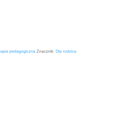
rapia pedagogiczna
Znacznik:
Dla rodzica
 sprawdzonym ćwiczeniom!
 18 zł!