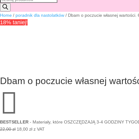
produktów
Home
/
poradnik dla nastolatków
/
Dbam o poczucie własnej wartości. 6
18% taniej!
Dbam o poczucie własnej wartości

BESTSELLER
- Materiały, które OSZCZĘDZAJĄ 3-4 GODZINY TYG
Pierwotna
Aktualna
22,00
zł
18,00
zł
z VAT
cena
cena