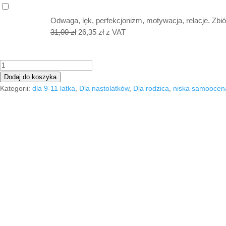
wynosiła:
wynosi:
24,00 zł.
20,40 zł.
Odwaga, lęk, perfekcjonizm, motywacja, relacje. Zbió
Pierwotna
Aktualna
31,00
zł
26,35
zł
z VAT
cena
cena
wynosiła:
wynosi:
ilość
31,00 zł.
26,35 zł.
Dbam
Dodaj do koszyka
o
Kategorii:
dla 9-11 latka
,
Dla nastolatków
,
Dla rodzica
,
niska samoocen
🌟 Zmień "nie potrafię"
poczucie
własnej
Twoje 
wartości.
60
ćwiczeń
dla
dzieci
i
młodzieży.