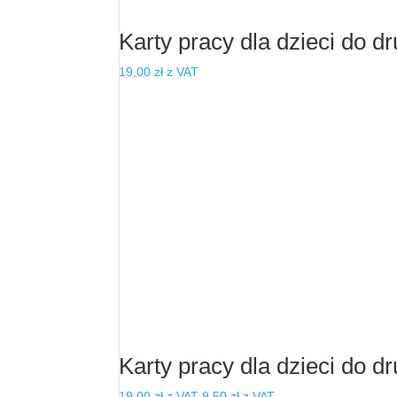
Karty pracy dla dzieci do dr
19,00
zł
z VAT
Karty pracy dla dzieci do d
Pierwotna
Aktualna
19,00
zł
z VAT
9,50
zł
z VAT