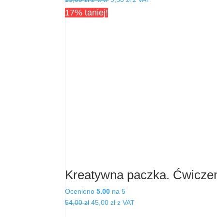
cena
cena
17% taniej!
wynosiła:
wynosi:
19,00 zł.
19,00 zł.
Kreatywna paczka. Ćwiczenia
Oceniono
5.00
na 5
Pierwotna
Aktualna
54,00
zł
45,00
zł
z VAT
cena
cena