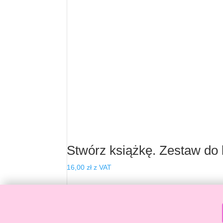
wynosiła:
wynosi:
54,00 zł.
45,00 zł.
Stwórz książkę. Zestaw do 
16,00
zł
z VAT