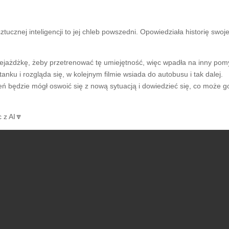
sztucznej inteligencji to jej chleb powszedni. Opowiedziała historię swo
jażdżkę, żeby przetrenować tę umiejętność, więc wpadła na inny pomysł
nku i rozgląda się, w kolejnym filmie wsiada do autobusu i tak dalej.
czeń będzie mógł oswoić się z nową sytuacją i dowiedzieć się, co może 
 z AI🔽