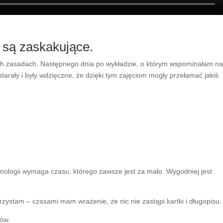
o są zaskakujące.
oich zasadach. Następnego dnia po wykładzie, o którym wspominałam na
arały i były wdzięczne, że dzięki tym zajęciom mogły przełamać jakiś
nologii wymaga czasu, którego zawsze jest za mało. Wygodniej jest
rzystam – czasami mam wrażenie, że nic nie zastąpi kartki i długopisu.
łów.