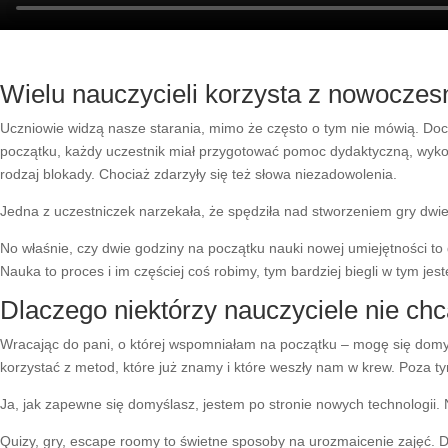
Wielu nauczycieli korzysta z nowoczesn
Uczniowie widzą nasze starania, mimo że często o tym nie mówią. Doc
początku, każdy uczestnik miał przygotować pomoc dydaktyczną, wykorz
rodzaj blokady. Chociaż zdarzyły się też słowa niezadowolenia.
Jedna z uczestniczek narzekała, że spędziła nad stworzeniem gry dwie
No właśnie, czy dwie godziny na początku nauki nowej umiejętności to
Nauka to proces i im częściej coś robimy, tym bardziej biegli w tym jes
Dlaczego niektórzy nauczyciele nie chc
Wracając do pani, o której wspomniałam na początku – mogę się domyś
korzystać z metod, które już znamy i które weszły nam w krew. Poza tym 
Ja, jak zapewne się domyślasz, jestem po stronie nowych technologii. 
Quizy, gry, escape roomy to świetne sposoby na urozmaicenie zajęć. Dzi