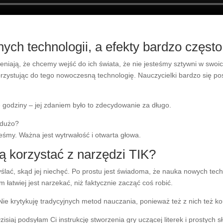
ych technologii, a efekty bardzo częst
eniają, że chcemy wejść do ich świata, że nie jesteśmy sztywni w sw
ystując do tego nowoczesną technologię. Nauczycielki bardzo się post
 godziny – jej zdaniem było to zdecydowanie za długo.
 dużo?
teśmy. Ważna jest wytrwałość i otwarta głowa.
ą korzystać z narzędzi TIK?
lać, skąd jej niechęć. Po prostu jest świadoma, że nauka nowych tech
łatwiej jest narzekać, niż faktycznie zacząć coś robić.
Nie krytykuję tradycyjnych metod nauczania, ponieważ też z nich też ko
siaj podsyłam Ci instrukcję stworzenia gry uczącej literek i prostych s